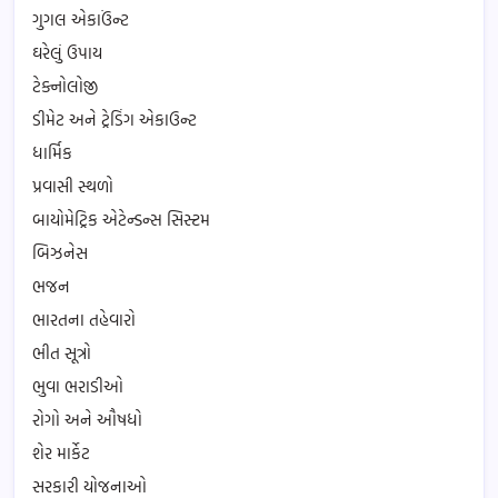
ગુગલ એકાઉંન્ટ
ઘરેલું ઉપાય
ટેક્નોલોજી
ડીમેટ અને ટ્રેડિંગ એકાઉન્ટ
ધાર્મિક
પ્રવાસી સ્થળો
બાયોમેટ્રિક એટેન્ડન્સ સિસ્ટમ
બિઝનેસ
ભજન
ભારતના તહેવારો
ભીત સૂત્રો
ભુવા ભરાડીઓ
રોગો અને ઔષધો
શેર માર્કેટ
સરકારી યોજનાઓ