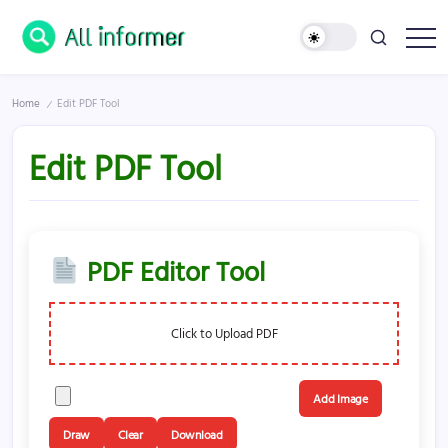
Skip
to
content
All
Information
In
Home
Edit PDF Tool
One
/
Place
!
Edit PDF Tool
PDF Editor Tool
Click to Upload PDF
Add Image
Draw
Clear
Download