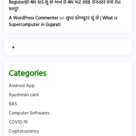
Register|ઈ-શ્રમ કાર્ડ શું છે અને ઈ-શ્રમ માટે સેલ્ફ રેઝિસ્ટર કેવી રીતે
કરવું?
A WordPress Commenter
on
સુપર કોમ્પ્યુટર શું છે | What is
Supercomputer in Gujarati
Categories
Android App
Ayushman card
BAS
Computer Softwares
COVID-19
Cryptocurrency