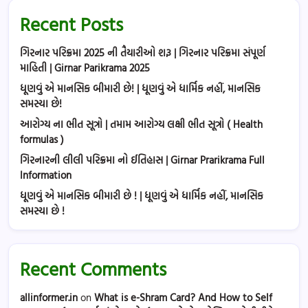
Recent Posts
ગિરનાર પરિક્રમા 2025 ની તૈયારીઓ શરૂ | ગિરનાર પરિક્રમા સંપૂર્ણ
માહિતી | Girnar Parikrama 2025
ધૂણવું એ માનસિક બીમારી છે! | ધૂણવું એ ધાર્મિક નહીં, માનસિક
સમસ્યા છે!
આરોગ્ય ના ભીત સૂત્રો | તમામ આરોગ્ય લક્ષી ભીત સૂત્રો ( Health
formulas )
ગિરનારની લીલી પરિક્રમા નો ઈતિહાસ | Girnar Prarikrama Full
Information
ધૂણવું એ માનસિક બીમારી છે ! | ધૂણવું એ ધાર્મિક નહીં, માનસિક
સમસ્યા છે !
Recent Comments
allinformer.in
on
What is e-Shram Card? And How to Self