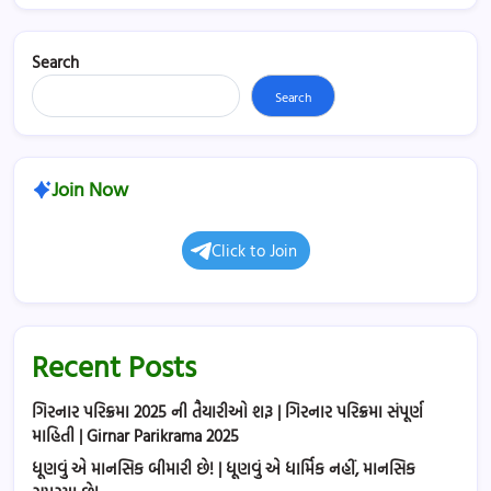
Search
Search
Join Now
Click to Join
Recent Posts
ગિરનાર પરિક્રમા 2025 ની તૈયારીઓ શરૂ | ગિરનાર પરિક્રમા સંપૂર્ણ
માહિતી | Girnar Parikrama 2025
ધૂણવું એ માનસિક બીમારી છે! | ધૂણવું એ ધાર્મિક નહીં, માનસિક