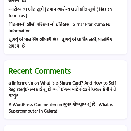
સમસ્યા છે!
આરોગ્ય ના ભીત સૂત્રો | તમામ આરોગ્ય લક્ષી ભીત સૂત્રો ( Health
formulas )
ગિરનારની લીલી પરિક્રમા નો ઈતિહાસ | Girnar Prarikrama Full
Information
ધૂણવું એ માનસિક બીમારી છે ! | ધૂણવું એ ધાર્મિક નહીં, માનસિક
સમસ્યા છે !
Recent Comments
allinformer.in
on
What is e-Shram Card? And How to Self
Register|ઈ-શ્રમ કાર્ડ શું છે અને ઈ-શ્રમ માટે સેલ્ફ રેઝિસ્ટર કેવી રીતે
કરવું?
A WordPress Commenter
on
સુપર કોમ્પ્યુટર શું છે | What is
Supercomputer in Gujarati