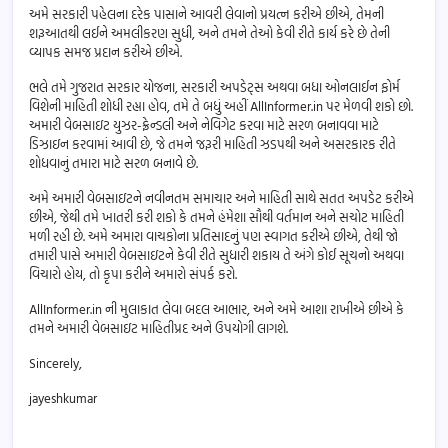
અમે સરકારી પહેલના દરેક પાસાને આવરી લેવાનો પ્રયત્ન કરીએ છીએ, તેમની
શરૂઆતથી લઈને અમલીકરણ સુધી, અને તમને તેઓ કેવી રીતે કાર્ય કરે છે તેની
વ્યાપક સમજ પ્રદાન કરીએ છીએ.
ભલે તમે ગુજરાત સરકાર યોજના, સરકારી અપડેટ્સ અથવા બધા ઓનલાઈન ફોર્મ
વિશેની માહિતી શોધી રહ્યા હોવ, તમે તે બધું અહીં AllInformer.in પર મેળવી શકો છો.
અમારી વેબસાઇટ યુઝર-ફ્રેન્ડલી અને નેવિગેટ કરવા માટે સરળ બનાવવા માટે
ડિઝાઇન કરવામાં આવી છે, જે તમને જરૂરી માહિતી ઝડપથી અને અસરકારક રીતે
શોધવાનું તમારા માટે સરળ બનાવે છે.
અમે અમારી વેબસાઇટને નવીનતમ સમાચાર અને માહિતી સાથે સતત અપડેટ કરીએ
છીએ, જેથી તમે ખાતરી કરી શકો કે તમને હંમેશા સૌથી વર્તમાન અને સચોટ માહિતી
મળી રહી છે. અમે અમારા વાચકોના પ્રતિસાદનું પણ સ્વાગત કરીએ છીએ, તેથી જો
તમારી પાસે અમારી વેબસાઇટને કેવી રીતે સુધારી શકાય તે અંગે કોઈ સૂચનો અથવા
વિચારો હોય, તો કૃપા કરીને અમારો સંપર્ક કરો.
AllInformer.in ની મુલાકાત લેવા બદલ આભાર, અને અમે આશા રાખીએ છીએ કે
તમને અમારી વેબસાઇટ માહિતીપ્રદ અને ઉપયોગી લાગશે.
Sincerely,
jayeshkumar