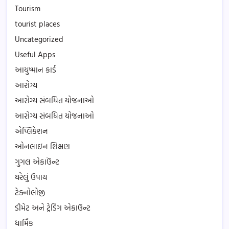
Tourism
tourist places
Uncategorized
Useful Apps
આયુષ્માન કાર્ડ
આરોગ્ય
આરોગ્ય સંબધિત યોજનાઓ
આરોગ્ય સંબધિત યોજનાઓ
એપ્લિકેશન
ઓનલાઇન શિક્ષણ
ગુગલ એકાઉંન્ટ
ઘરેલું ઉપાય
ટેક્નોલોજી
ડીમેટ અને ટ્રેડિંગ એકાઉન્ટ
ધાર્મિક