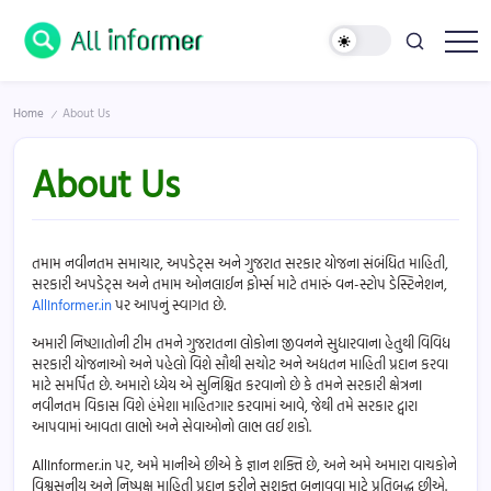
Skip
to
content
All
Information
In
Home
About Us
One
/
Place
!
About Us
તમામ નવીનતમ સમાચાર, અપડેટ્સ અને ગુજરાત સરકાર યોજના સંબંધિત માહિતી,
સરકારી અપડેટ્સ અને તમામ ઓનલાઈન ફોર્મ્સ માટે તમારું વન-સ્ટોપ ડેસ્ટિનેશન,
AllInformer.in
પર આપનું સ્વાગત છે.
અમારી નિષ્ણાતોની ટીમ તમને ગુજરાતના લોકોના જીવનને સુધારવાના હેતુથી વિવિધ
સરકારી યોજનાઓ અને પહેલો વિશે સૌથી સચોટ અને અદ્યતન માહિતી પ્રદાન કરવા
માટે સમર્પિત છે. અમારો ધ્યેય એ સુનિશ્ચિત કરવાનો છે કે તમને સરકારી ક્ષેત્રના
નવીનતમ વિકાસ વિશે હંમેશા માહિતગાર કરવામાં આવે, જેથી તમે સરકાર દ્વારા
આપવામાં આવતા લાભો અને સેવાઓનો લાભ લઈ શકો.
AllInformer.in પર, અમે માનીએ છીએ કે જ્ઞાન શક્તિ છે, અને અમે અમારા વાચકોને
વિશ્વસનીય અને નિષ્પક્ષ માહિતી પ્રદાન કરીને સશક્ત બનાવવા માટે પ્રતિબદ્ધ છીએ.