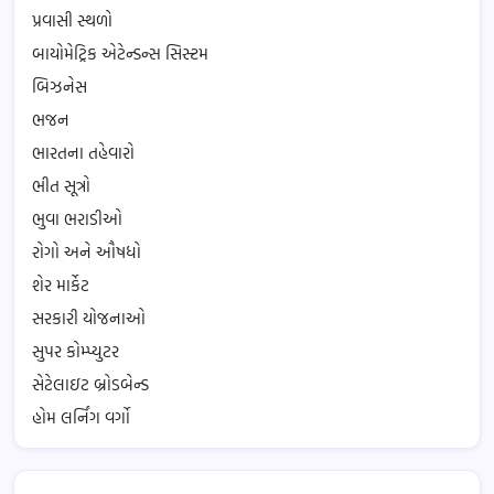
પ્રવાસી સ્થળો
બાયોમેટ્રિક એટેન્ડન્સ સિસ્ટમ
બિઝનેસ
ભજન
ભારતના તહેવારો
ભીત સૂત્રો
ભુવા ભરાડીઓ
રોગો અને ઔષધો
શેર માર્કેટ
સરકારી યોજનાઓ
સુપર કોમ્પ્યુટર
સેટેલાઇટ બ્રોડબેન્ડ
હોમ લર્નિંગ વર્ગો