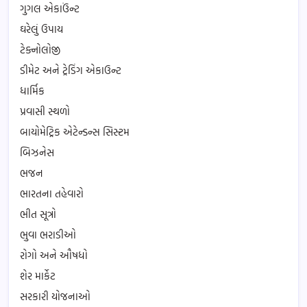
ગુગલ એકાઉંન્ટ
ઘરેલું ઉપાય
ટેક્નોલોજી
ડીમેટ અને ટ્રેડિંગ એકાઉન્ટ
ધાર્મિક
પ્રવાસી સ્થળો
બાયોમેટ્રિક એટેન્ડન્સ સિસ્ટમ
બિઝનેસ
ભજન
ભારતના તહેવારો
ભીત સૂત્રો
ભુવા ભરાડીઓ
રોગો અને ઔષધો
શેર માર્કેટ
સરકારી યોજનાઓ