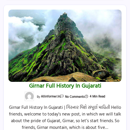
Girnar Full History In Gujarati
On
4 Min Read
By
Allinformer.in
No Comments
Girnar
Full
Girnar Full History In Gujarati | ગિરનાર વિશે સંપૂર્ણ માહિતી Hello
History
In
friends, welcome to today’s new post, in which we will talk
Gujarati
about the pride of Gujarat, Girnar, so let’s start friends. So
friends, Girnar mountain, which is about five…