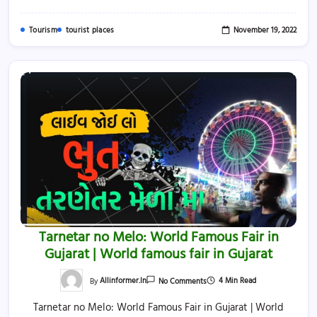
November 19, 2022
Tourism
tourist places
Tarnetar no Melo: World Famous Fair in
Gujarat | World famous fair in Gujarat
On
4 Min Read
By
Allinformer.in
No Comments
Tarnetar
No
Tarnetar no Melo: World Famous Fair in Gujarat | World
Melo:
World