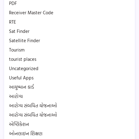
PDF
Receiver Master Code
RTE
Sat Finder
Satellite Finder
Tourism
tourist places
Uncategorized
Useful Apps
આયુષ્માન કાર્ડ
આરોગ્ય
આરોગ્ય સંબધિત યોજનાઓ
આરોગ્ય સંબધિત યોજનાઓ
એપ્લિકેશન
ઓનલાઇન શિક્ષણ