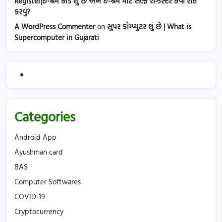
Register|ઈ-શ્રમ કાર્ડ શું છે અને ઈ-શ્રમ માટે સેલ્ફ રેઝિસ્ટર કેવી રીતે
કરવું?
A WordPress Commenter
on
સુપર કોમ્પ્યુટર શું છે | What is
Supercomputer in Gujarati
Categories
Android App
Ayushman card
BAS
Computer Softwares
COVID-19
Cryptocurrency