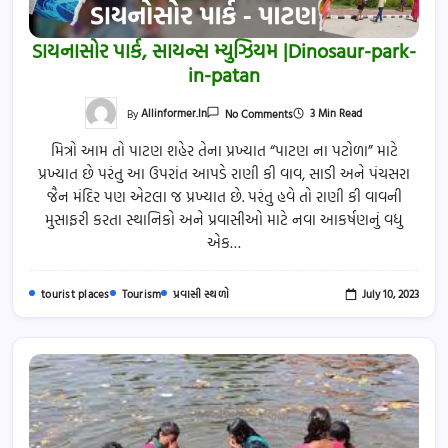
ડાયનાસોર પાર્ક, સાયન્સ મ્યુઝિયમ |Dinosaur-park-
in-patan
On
3 Min Read
By
Allinformer.in
No Comments
ડાયનાસોર
પાર્ક,
મિત્રો આમ તો પાટણ શહેર તેના પ્રખ્યાત “પાટણ ના પટોળા” માટે
સાયન્સ
મ્યુઝિયમ
પ્રખ્યાત છે પરંતુ આ ઉપરાંત આપડે રાણી કી વાવ, સાડી અને પંચસરા
|Dinosaur-
Park-
જૈન મંદિર પણ એટલા જ પ્રખ્યાત છે. પરંતુ હવે તો રાણી કી વાવની
In-
Patan
મુસાફરી કરતા સ્થાનિકો અને પ્રવાસીઓ માટે નવા આકર્ષણનું વધુ
એક…
July 10, 2023
tourist places
Tourism
પ્રવાસી સ્થળો