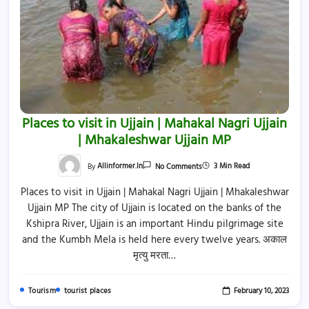
Places to visit in Ujjain | Mahakal Nagri Ujjain
| Mhakaleshwar Ujjain MP
On
3 Min Read
By
Allinformer.in
No Comments
Places
To
Places to visit in Ujjain | Mahakal Nagri Ujjain | Mhakaleshwar
Visit
In
Ujjain MP The city of Ujjain is located on the banks of the
Ujjain
|
Kshipra River, Ujjain is an important Hindu pilgrimage site
Mahakal
Nagri
and the Kumbh Mela is held here every twelve years. अकाल
Ujjain
मृत्यु मरता…
|
Mhakaleshwar
Ujjain
MP
February 10, 2023
Tourism
tourist places