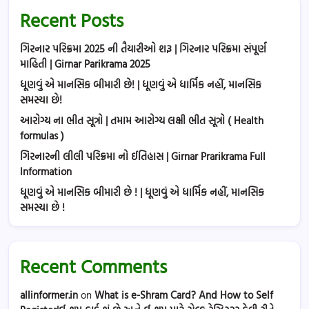
Recent Posts
ગિરનાર પરિક્રમા 2025 ની તૈયારીઓ શરૂ | ગિરનાર પરિક્રમા સંપૂર્ણ
માહિતી | Girnar Parikrama 2025
ધૂણવું એ માનસિક બીમારી છે! | ધૂણવું એ ધાર્મિક નહીં, માનસિક
સમસ્યા છે!
આરોગ્ય ના ભીત સૂત્રો | તમામ આરોગ્ય લક્ષી ભીત સૂત્રો ( Health
formulas )
ગિરનારની લીલી પરિક્રમા નો ઈતિહાસ | Girnar Prarikrama Full
Information
ધૂણવું એ માનસિક બીમારી છે ! | ધૂણવું એ ધાર્મિક નહીં, માનસિક
સમસ્યા છે !
Recent Comments
allinformer.in
on
What is e-Shram Card? And How to Self