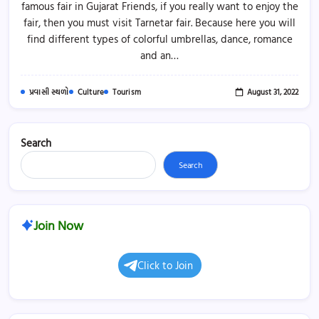
famous fair in Gujarat Friends, if you really want to enjoy the
Famous
Fair
fair, then you must visit Tarnetar fair. Because here you will
In
Gujarat
find different types of colorful umbrellas, dance, romance
|
and an…
World
Famous
Fair
In
Gujarat
August 31, 2022
પ્રવાસી સ્થળો
Culture
Tourism
Search
Search
Join Now
Click to Join