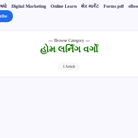
ષધો
Digital Marketing
Online Learn
શેર માર્કેટ
Forms pdf
eBoo
ribe
Browse Category
હોમ લર્નિંગ વર્ગો
1 Article
્નિંગ વર્ગો ધોરણ 1